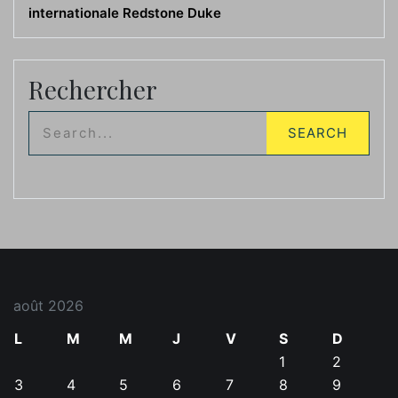
internationale Redstone Duke
Rechercher
août 2026
L
M
M
J
V
S
D
1
2
3
4
5
6
7
8
9