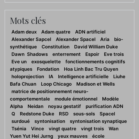
Mots clés
Adam deux
Adam quatre
ADN artificiel
Alexander Sapcel
Alexander Spacel
Aria
bio-
synthétique
Constitution
David William Duke
Dawn Shadows
enterrement
Espoir
Eve trois
Eve un
exosquelette
fonctionnements cognitifs
atypiques
Fondation
Hoa Linh Bac Tru Quyen
holoprojection
IA
Intelligence artificielle
Liuhe
Bafa Chuan
Loop Chicago
Madison et Wells
matrice de positionnement neuro-
comportementale
module émotionnel
Modèle
Alpha
Neidan
noyau gestatif
purification ADN
Q
Redstone Duke
RSD
sous-sols
Spacel
surdoué
syntonisation
syntonisation synaptique
Tsénia
Vince
vingt quatre
vingt trois
Wan
Yuen Yut Hei Jurng
yeux mauves
école