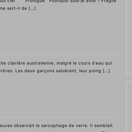
 ciel Prologue Pourquoi suis-je ainsi ? Fragile
e sert-il de […]
ite clairière australienne, malgré le cours d’eau qui
arbres. Les deux garçons saluèrent, leur poing […]
es observait le sarcophage de verre. Il semblait