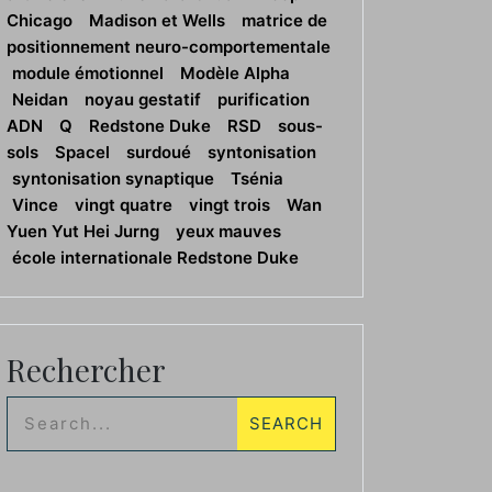
Chicago
Madison et Wells
matrice de
positionnement neuro-comportementale
module émotionnel
Modèle Alpha
Neidan
noyau gestatif
purification
ADN
Q
Redstone Duke
RSD
sous-
sols
Spacel
surdoué
syntonisation
syntonisation synaptique
Tsénia
Vince
vingt quatre
vingt trois
Wan
Yuen Yut Hei Jurng
yeux mauves
école internationale Redstone Duke
Rechercher