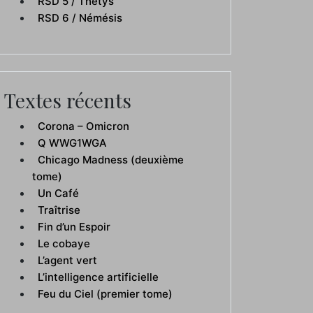
RSD 5 / Thétys
RSD 6 / Némésis
Textes récents
Corona – Omicron
Q WWG1WGA
Chicago Madness (deuxième
tome)
Un Café
Traîtrise
Fin d’un Espoir
Le cobaye
L’agent vert
L’intelligence artificielle
Feu du Ciel (premier tome)