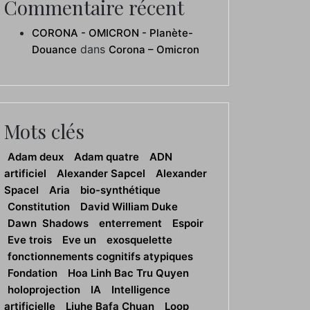
Commentaire récent
CORONA - OMICRON - Planète-
dans
Douance
Corona – Omicron
Mots clés
Adam deux
Adam quatre
ADN
artificiel
Alexander Sapcel
Alexander
Spacel
Aria
bio-synthétique
Constitution
David William Duke
Dawn Shadows
enterrement
Espoir
Eve trois
Eve un
exosquelette
fonctionnements cognitifs atypiques
Fondation
Hoa Linh Bac Tru Quyen
holoprojection
IA
Intelligence
artificielle
Liuhe Bafa Chuan
Loop