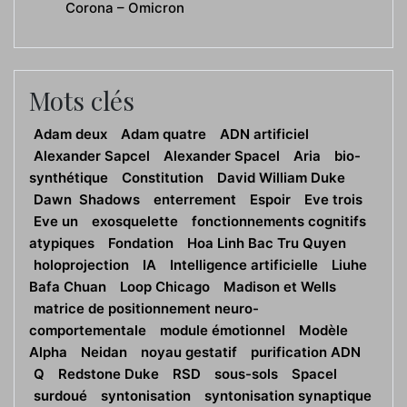
Corona – Omicron
Mots clés
Adam deux
Adam quatre
ADN artificiel
Alexander Sapcel
Alexander Spacel
Aria
bio-
synthétique
Constitution
David William Duke
Dawn Shadows
enterrement
Espoir
Eve trois
Eve un
exosquelette
fonctionnements cognitifs
atypiques
Fondation
Hoa Linh Bac Tru Quyen
holoprojection
IA
Intelligence artificielle
Liuhe
Bafa Chuan
Loop Chicago
Madison et Wells
matrice de positionnement neuro-
comportementale
module émotionnel
Modèle
Alpha
Neidan
noyau gestatif
purification ADN
Q
Redstone Duke
RSD
sous-sols
Spacel
surdoué
syntonisation
syntonisation synaptique