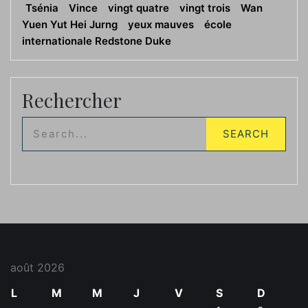
Tsénia
Vince
vingt quatre
vingt trois
Wan
Yuen Yut Hei Jurng
yeux mauves
école
internationale Redstone Duke
Rechercher
août 2026
L
M
M
J
V
S
D