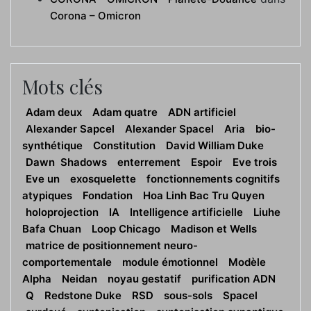
Corona – Omicron
Mots clés
Adam deux
Adam quatre
ADN artificiel
Alexander Sapcel
Alexander Spacel
Aria
bio-
synthétique
Constitution
David William Duke
Dawn Shadows
enterrement
Espoir
Eve trois
Eve un
exosquelette
fonctionnements cognitifs
atypiques
Fondation
Hoa Linh Bac Tru Quyen
holoprojection
IA
Intelligence artificielle
Liuhe
Bafa Chuan
Loop Chicago
Madison et Wells
matrice de positionnement neuro-
comportementale
module émotionnel
Modèle
Alpha
Neidan
noyau gestatif
purification ADN
Q
Redstone Duke
RSD
sous-sols
Spacel