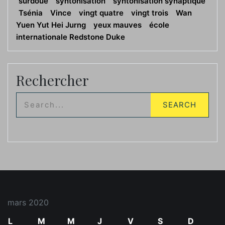
surdoué
syntonisation
syntonisation synaptique
Tsénia
Vince
vingt quatre
vingt trois
Wan
Yuen Yut Hei Jurng
yeux mauves
école
internationale Redstone Duke
Rechercher
mars 2020
L
M
M
J
V
S
D