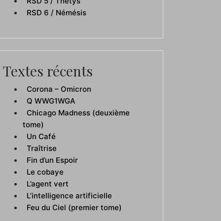
RSD 5 / Thétys
RSD 6 / Némésis
Textes récents
Corona – Omicron
Q WWG1WGA
Chicago Madness (deuxième
tome)
Un Café
Traîtrise
Fin d’un Espoir
Le cobaye
L’agent vert
L’intelligence artificielle
Feu du Ciel (premier tome)