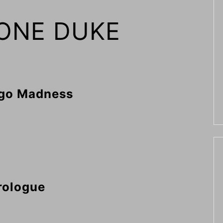
ONE DUKE
go Madness
rologue