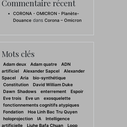
Commentaire récent
CORONA - OMICRON - Planète-
dans
Douance
Corona – Omicron
Mots clés
Adam deux
Adam quatre
ADN
artificiel
Alexander Sapcel
Alexander
Spacel
Aria
bio-synthétique
Constitution
David William Duke
Dawn Shadows
enterrement
Espoir
Eve trois
Eve un
exosquelette
fonctionnements cognitifs atypiques
Fondation
Hoa Linh Bac Tru Quyen
holoprojection
IA
Intelligence
artificielle
Liuhe Bafa Chuan
Loop