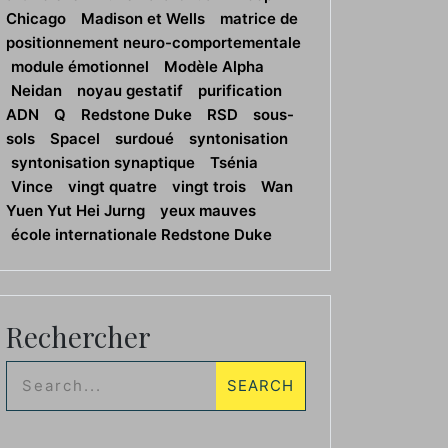
Chicago
Madison et Wells
matrice de
positionnement neuro-comportementale
module émotionnel
Modèle Alpha
Neidan
noyau gestatif
purification
ADN
Q
Redstone Duke
RSD
sous-
sols
Spacel
surdoué
syntonisation
syntonisation synaptique
Tsénia
Vince
vingt quatre
vingt trois
Wan
Yuen Yut Hei Jurng
yeux mauves
école internationale Redstone Duke
Rechercher