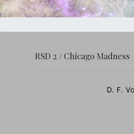
RSD 2 / Chicago Madness
D. F. 