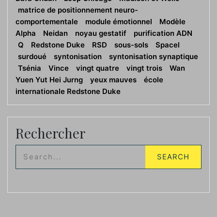
matrice de positionnement neuro-
comportementale
module émotionnel
Modèle
Alpha
Neidan
noyau gestatif
purification ADN
Q
Redstone Duke
RSD
sous-sols
Spacel
surdoué
syntonisation
syntonisation synaptique
Tsénia
Vince
vingt quatre
vingt trois
Wan
Yuen Yut Hei Jurng
yeux mauves
école
internationale Redstone Duke
Rechercher