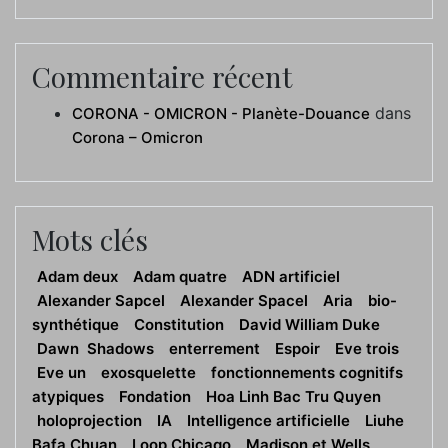
Commentaire récent
dans
CORONA - OMICRON - Planète-Douance
Corona – Omicron
Mots clés
Adam deux
Adam quatre
ADN artificiel
Alexander Sapcel
Alexander Spacel
Aria
bio-
synthétique
Constitution
David William Duke
Dawn Shadows
enterrement
Espoir
Eve trois
Eve un
exosquelette
fonctionnements cognitifs
atypiques
Fondation
Hoa Linh Bac Tru Quyen
holoprojection
IA
Intelligence artificielle
Liuhe
Bafa Chuan
Loop Chicago
Madison et Wells